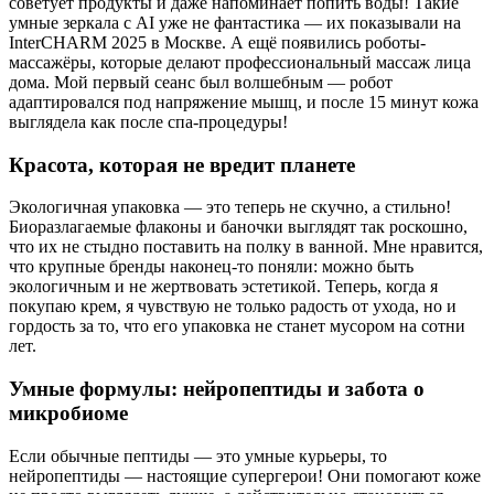
советует продукты и даже напоминает попить воды! Такие
умные зеркала с AI уже не фантастика — их показывали на
InterCHARM 2025 в Москве. А ещё появились роботы-
массажёры, которые делают профессиональный массаж лица
дома. Мой первый сеанс был волшебным — робот
адаптировался под напряжение мышц, и после 15 минут кожа
выглядела как после спа-процедуры!
Красота, которая не вредит планете
Экологичная упаковка — это теперь не скучно, а стильно!
Биоразлагаемые флаконы и баночки выглядят так роскошно,
что их не стыдно поставить на полку в ванной. Мне нравится,
что крупные бренды наконец-то поняли: можно быть
экологичным и не жертвовать эстетикой. Теперь, когда я
покупаю крем, я чувствую не только радость от ухода, но и
гордость за то, что его упаковка не станет мусором на сотни
лет.
Умные формулы: нейропептиды и забота о
микробиоме
Если обычные пептиды — это умные курьеры, то
нейропептиды — настоящие супергерои! Они помогают коже