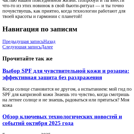
частью нашей повседневной жизни. Попробуй и ты внести
что-то из этих новинок в свой бьюти-ритуал — и ты точно
почувствуешь, как приятно, когда технологии работают для
твоей красоты и гармонии с планетой!
Навигация по записям
Предыдущая запись
Назад
Следующая запись
Далее
Прочитайте так же
Выбор SPF для чувствительной кожи и розацеа:
эффективная защита без раздражения
Когда солнце становится не другом, а испытанием: мой гид по
SPF для капризной кожи Знаешь это чувство, когда смотришь
на летнее солнце и не знаешь, радоваться или прятаться? Моя
кожа
Обзор ключевых технологических новостей и
событий октября 2025 года