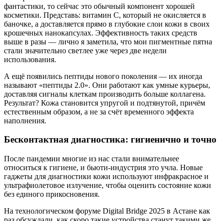
фантастики, то сейчас это обычный компонент хорошей
косметики. Представь: витамин С, который не окисляется в
баночке, а доставляется прямо в глубокие слои кожи в своих
крошечных нанокапсулах. Эффективность таких средств
выше в разы — лично я заметила, что мои пигментные пятна
стали значительно светлее уже через две недели
использования.
А ещё появились пептиды нового поколения — их иногда
называют «пептиды 2.0». Они работают как умные курьеры,
доставляя сигналы клеткам производить больше коллагена.
Результат? Кожа становится упругой и подтянутой, причём
естественным образом, а не за счёт временного эффекта
наполнения.
Бесконтактная диагностика: гигиенично и точно
После пандемии многие из нас стали внимательнее
относиться к гигиене, и бьюти-индустрия это учла. Новые
гаджеты для диагностики кожи используют инфракрасное и
ультрафиолетовое излучение, чтобы оценить состояние кожи
без единого прикосновения.
На технологическом форуме Digital Bridge 2025 в Астане как
раз обсуждали, как скоро такие устройства станут такими же