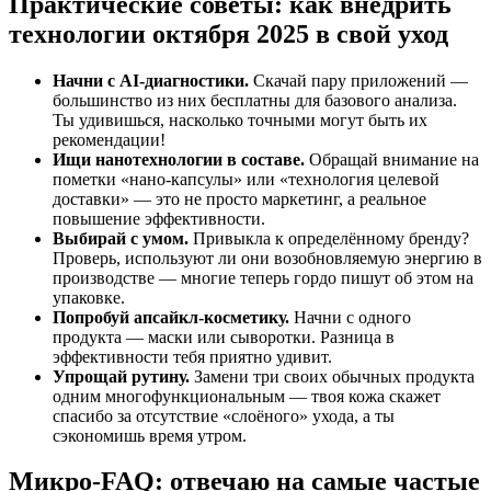
Практические советы: как внедрить
технологии октября 2025 в свой уход
Начни с AI-диагностики.
Скачай пару приложений —
большинство из них бесплатны для базового анализа.
Ты удивишься, насколько точными могут быть их
рекомендации!
Ищи нанотехнологии в составе.
Обращай внимание на
пометки «нано-капсулы» или «технология целевой
доставки» — это не просто маркетинг, а реальное
повышение эффективности.
Выбирай с умом.
Привыкла к определённому бренду?
Проверь, используют ли они возобновляемую энергию в
производстве — многие теперь гордо пишут об этом на
упаковке.
Попробуй апсайкл-косметику.
Начни с одного
продукта — маски или сыворотки. Разница в
эффективности тебя приятно удивит.
Упрощай рутину.
Замени три своих обычных продукта
одним многофункциональным — твоя кожа скажет
спасибо за отсутствие «слоёного» ухода, а ты
сэкономишь время утром.
Микро-FAQ: отвечаю на самые частые