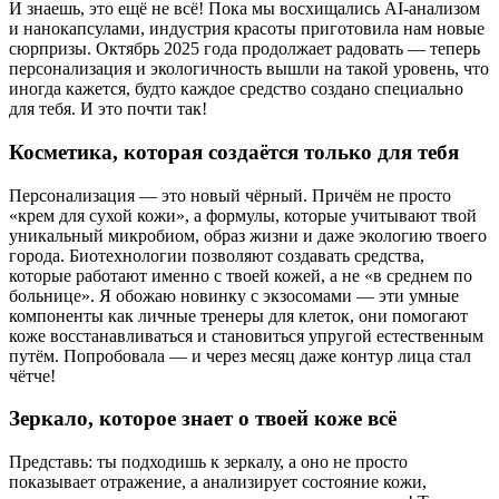
И знаешь, это ещё не всё! Пока мы восхищались AI-анализом
и нанокапсулами, индустрия красоты приготовила нам новые
сюрпризы. Октябрь 2025 года продолжает радовать — теперь
персонализация и экологичность вышли на такой уровень, что
иногда кажется, будто каждое средство создано специально
для тебя. И это почти так!
Косметика, которая создаётся только для тебя
Персонализация — это новый чёрный. Причём не просто
«крем для сухой кожи», а формулы, которые учитывают твой
уникальный микробиом, образ жизни и даже экологию твоего
города. Биотехнологии позволяют создавать средства,
которые работают именно с твоей кожей, а не «в среднем по
больнице». Я обожаю новинку с экзосомами — эти умные
компоненты как личные тренеры для клеток, они помогают
коже восстанавливаться и становиться упругой естественным
путём. Попробовала — и через месяц даже контур лица стал
чётче!
Зеркало, которое знает о твоей коже всё
Представь: ты подходишь к зеркалу, а оно не просто
показывает отражение, а анализирует состояние кожи,