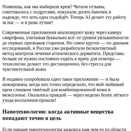
Помнишь, как мы выбирали крем? Читали отзывы,
советовались с подругами, покупали десять баночек в
надежде, что хоть одна подойдёт. Теперь AI делает эту работу
за нас — и в разы лучше!
Современные приложения анализируют кожу через камеру
смартфона, учитывая буквально всё: от уровня увлажнённости
до первых признаков старения. Но самое крутое — по данным
исследований, в России уже разработали бесконтактный
метод контроля лечения атопического дерматита. Представь:
больше не нужно постоянно ездить к врачу для осмотра —
технологии делают это дистанционно, без стресса для
чувствительной кожи.
Я недавно попробовала одно такое приложение — и была
шокирована, когда оно точно определило, что мой любивый
крем слишком тяжёлый для комбинированной кожи в
межсезонье. Оказалось правдой — через неделю более лёгкого
ухода воспаления прошли!
Нанотехнологии: когда активные вещества
попадают точно в цель
Если раньше нанотехнологии казались нам чем-то из области