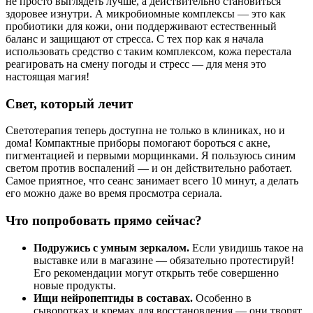
не просто выглядеть лучше, а действительно становиться
здоровее изнутри. А микробиомные комплексы — это как
пробиотики для кожи, они поддерживают естественный
баланс и защищают от стресса. С тех пор как я начала
использовать средство с таким комплексом, кожа перестала
реагировать на смену погоды и стресс — для меня это
настоящая магия!
Свет, который лечит
Светотерапия теперь доступна не только в клиниках, но и
дома! Компактные приборы помогают бороться с акне,
пигментацией и первыми морщинками. Я пользуюсь синим
светом против воспалений — и он действительно работает.
Самое приятное, что сеанс занимает всего 10 минут, а делать
его можно даже во время просмотра сериала.
Что попробовать прямо сейчас?
Подружись с умным зеркалом.
Если увидишь такое на
выставке или в магазине — обязательно протестируй!
Его рекомендации могут открыть тебе совершенно
новые продукты.
Ищи нейропептиды в составах.
Особенно в
сыворотках и кремах для восстановления — они творят