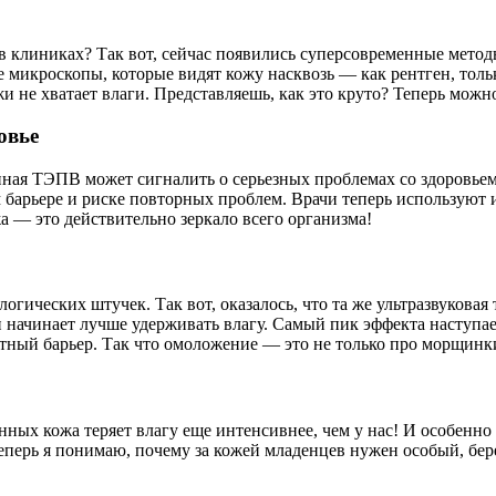
в клиниках? Так вот, сейчас появились суперсовременные метод
 микроскопы, которые видят кожу насквозь — как рентген, толь
ожи не хватает влаги. Представляешь, как это круто? Теперь мо
овье
нная ТЭПВ может сигналить о серьезных проблемах со здоровьем.
м барьере и риске повторных проблем. Врачи теперь использую
а — это действительно зеркало всего организма!
огических штучек. Так вот, оказалось, что та же ультразвукова
и начинает лучше удерживать влагу. Самый пик эффекта наступае
тный барьер. Так что омоложение — это не только про морщинки
нных кожа теряет влагу еще интенсивнее, чем у нас! И особенно 
еперь я понимаю, почему за кожей младенцев нужен особый, бе