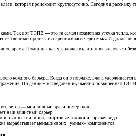
аги, которая происходит круглосуточно. Сегодня я расскажу теб
ками. Так вот ТЭПВ — это та самая незаметная утечка тепла, ко
естественный процесс испарения влаги через кожу. И да, мы дейс
очное время. Помнишь, как я жаловалась, что просыпаюсь с обе
оего кожного барьера. Когда он в порядке, влага удерживается в
аздражение. По данным исследований, именно повышенная ТЭПВ
роз, ветер — мои личные враги номер один
ает наш защитный барьер
 постоянные пилинги, спиртовые тоники и горячая вода
ожа вырабатывает меньше своих «умных» компонентов
ия