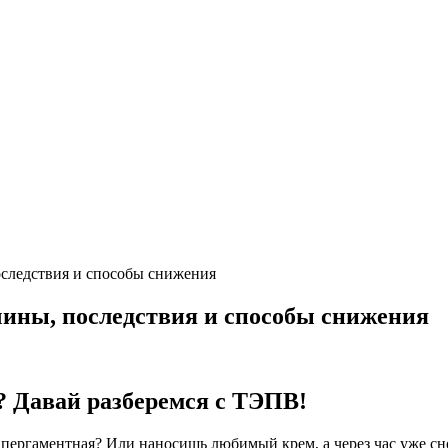
оследствия и способы снижения
чины, последствия и способы снижения
? Давай разберемся с ТЭПВ!
 пергаментная? Или наносишь любимый крем, а через час уже сно