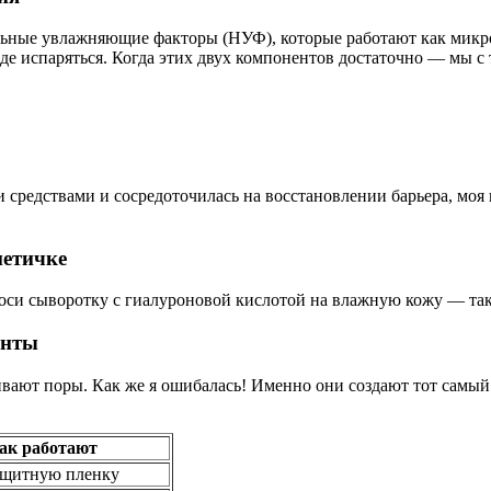
ьные увлажняющие факторы (НУФ), которые работают как микрос
де испаряться. Когда этих двух компонентов достаточно — мы с 
и средствами и сосредоточилась на восстановлении барьера, мо
метичке
носи сыворотку с гиалуроновой кислотой на влажную кожу — так
енты
бивают поры. Как же я ошибалась! Именно они создают тот самый
ак работают
ащитную пленку