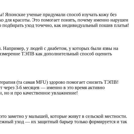
ы! Японские ученые придумали способ изучать кожу без
ко для красоты. Это помогает понять, почему именно нарушен
жно подбирать уход точечно, как индивидуальный пошив платья!
 Например, у людей с диабетом, у которых были язвы на
т измерение ТЭПВ как дополнительный способ оценить
я терапия (та самая MFU) здорово помогает снизить ТЭПВ!
т через 3-6 месяцев — именно в это время активно
, но и про качественное увлажнение!
это заметно у малышей, которые живут в сельской местности.
режный уход — их защитный барьер только формируется и так