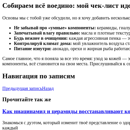
Собираем всё воедино: мой чек-лист и
Основы мы с тобой уже обсудили, но я хочу добавить нескольк
Не забывай про «умные» компоненты:
керамиды, гиалу
Запечатывай влагу правильно:
масла и плотные тексту
Будь нежнее в очищении:
каждая агрессивная пенка — 
Контролируй климат дома:
мой увлажнитель воздуха ст
Питание изнутри:
авокадо, орехи и жирная рыба работаю
Самое главное, что я поняла за все это время: уход за кожей —
компоненты, всё становится на свои места. Прислушивайся к с
Навигация по записям
Предыдущая запись
Назад
Прочитайте так же
Как ниацинамид и церамиды восстанавливают к
Знакомься с дуэтом, который изменит твоё представление о здор
каждый