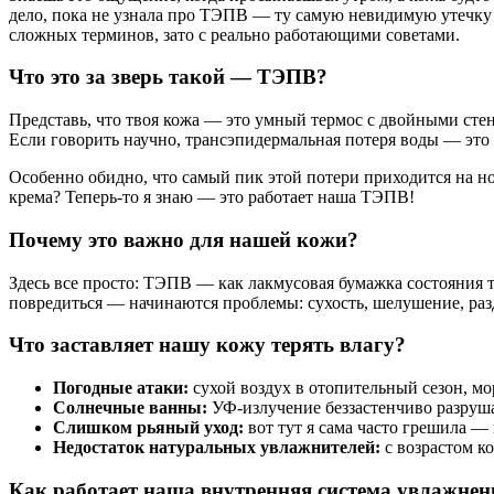
дело, пока не узнала про ТЭПВ — ту самую невидимую утечку вл
сложных терминов, зато с реально работающими советами.
Что это за зверь такой — ТЭПВ?
Представь, что твоя кожа — это умный термос с двойными стен
Если говорить научно, трансэпидермальная потеря воды — это 
Особенно обидно, что самый пик этой потери приходится на н
крема? Теперь-то я знаю — это работает наша ТЭПВ!
Почему это важно для нашей кожи?
Здесь все просто: ТЭПВ — как лакмусовая бумажка состояния тв
повредиться — начинаются проблемы: сухость, шелушение, р
Что заставляет нашу кожу терять влагу?
Погодные атаки:
сухой воздух в отопительный сезон, мо
Солнечные ванны:
УФ-излучение беззастенчиво разруш
Слишком рьяный уход:
вот тут я сама часто грешила —
Недостаток натуральных увлажнителей:
с возрастом к
Как работает наша внутренняя система увлажнен