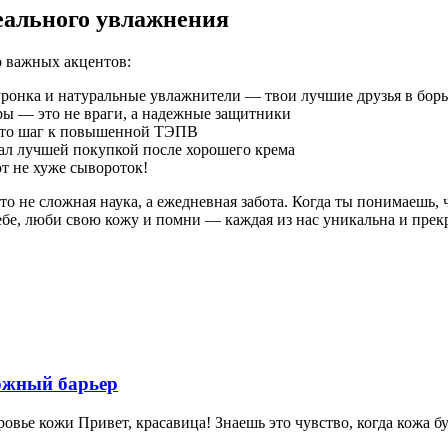
деального увлажнения
о важных акцентов:
ронка и натуральные увлажнители — твои лучшие друзья в борь
ры — это не враги, а надежные защитники
это шаг к повышенной ТЭПВ
ал лучшей покупкой после хорошего крема
т не хуже сывороток!
 это не сложная наука, а ежедневная забота. Когда ты понимаешь
ебе, люби свою кожу и помни — каждая из нас уникальна и прек
ожный барьер
овье кожи Привет, красавица! Знаешь это чувство, когда кожа бу