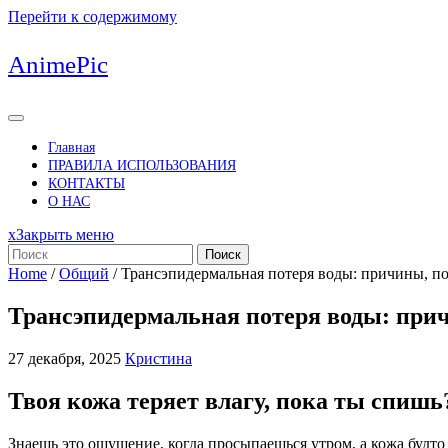
Перейти к содержимому
AnimePic
Главная
ПРАВИЛА ИСПОЛЬЗОВАНИЯ
КОНТАКТЫ
О НАС
x
Закрыть меню
Поиск
Home
/
Общий
/
Трансэпидермальная потеря воды: причины, п
Трансэпидермальная потеря воды: при
27 декабря, 2025
Кристина
Твоя кожа теряет влагу, пока ты спишь
Знаешь это ощущение, когда просыпаешься утром, а кожа будто