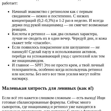
работает:
Начинай знакомство с ретинолом как с первым
свиданием — нежно и постепенно. С низких
концентраций (0,2–0,3%) и 1-2 раз в неделю. И всегда
держи под рукой ниацинамид — он смягчит возможные
реакции.
Кислоты и ретинол — как два сильных характера,
лучше не сводить их в один вечер. Чередуй дни, и кожа
скажет тебе «спасибо».
Если появилось покраснение или шелушение — не
паникуй! Сделай паузу в использовании активов,
перейди на успокаивающий уход с центеллой или тем
же ниацинамидом.
И главное — SPF! Это не просто крем, а твой личный
телохранитель, особенно когда используешь ретинол
или кислоты. Без него все твои усилия могут пойти
насмарку.
Маленькая хитрость для ленивых (как я!)
Если всё это кажется слишком сложным — есть выход! Ищи
готовые сбалансированные формулы. Сейчас много
сывороток, где ниацинамид и ретинол уже находятся в