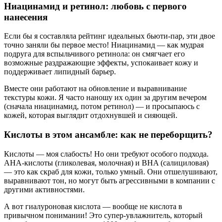
Ниацинамид и ретинол: любовь с первого
нанесения
Если бы я составляла рейтинг идеальных бьюти-пар, эти двое
точно заняли бы первое место! Ниацинамид — как мудрая
подруга для вспыльчивого ретинола: он смягчает его
возможные раздражающие эффекты, успокаивает кожу и
поддерживает липидный барьер.
Вместе они работают на обновление и выравнивание
текстуры кожи. Я часто наношу их один за другим вечером
(сначала ниацинамид, потом ретинол) — и просыпаюсь с
кожей, которая выглядит отдохнувшей и сияющей.
Кислоты в этом ансамбле: как не переборщить?
Кислоты — моя слабость! Но они требуют особого подхода.
AHA-кислоты (гликолевая, молочная) и BHA (салициловая)
— это как скраб для кожи, только умный. Они отшелушивают,
выравнивают тон, но могут быть агрессивными в компании с
другими активностями.
А вот гиалуроновая кислота — вообще не кислота в
привычном понимании! Это супер-увлажнитель, который