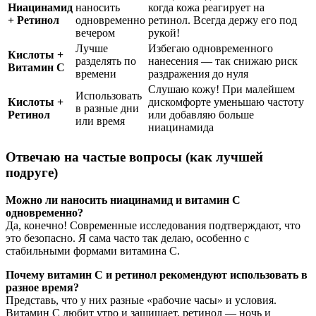
Ниацинамид
наносить
когда кожа реагирует на
+ Ретинол
одновременно
ретинол. Всегда держу его под
вечером
рукой!
Лучше
Избегаю одновременного
Кислоты +
разделять по
нанесения — так снижаю риск
Витамин С
времени
раздражения до нуля
Слушаю кожу! При малейшем
Использовать
Кислоты +
дискомфорте уменьшаю частоту
в разные дни
Ретинол
или добавляю больше
или время
ниацинамида
Отвечаю на частые вопросы (как лучшей
подруге)
Можно ли наносить ниацинамид и витамин С
одновременно?
Да, конечно! Современные исследования подтверждают, что
это безопасно. Я сама часто так делаю, особенно с
стабильными формами витамина С.
Почему витамин С и ретинол рекомендуют использовать в
разное время?
Представь, что у них разные «рабочие часы» и условия.
Витамин С любит утро и защищает, ретинол — ночь и