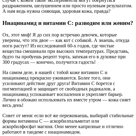
случае с кожей такие эксперименты могут обернуться
раздражением, шелушением или просто нулевым результатом.
А нам ведь нужна сияющая, здоровая кожа, правда?
Ниацинамид и витамин С: разводим или женим?
Ох, этот миф! Я до сих пор встречаю девочек, которые
уверены, что эти двое — как кот с собакой. А знаешь, откуда
ноги растут? Из исследований 60-х годов, где чистые
вещества смешивали при высоких температурах. Представь,
будто ты пробуешь рецепт торта, запекая его в духовке при
300 градусах — конечно, получится гадость!
На самом деле, в нашей с тобой коже витамин С и
ниацинамид прекрасно уживаются. Более того, они
усиливают действие друг друга! Витамин С борется с
пигментацией и защищает от свободных радикалов, а
ниацинамид успокаивает воспаления и укрепляет барьер.
Лично я обожаю использовать их вместе утром — кожа сияет
весь день!
Совет от меня: если всё же переживаешь, выбирай стабильные
формы витамина С — аскорбилпальмитат или
аскорбилфосфат магния. Они менее капризные и отлично
работают в тандеме с ниацинамидом.