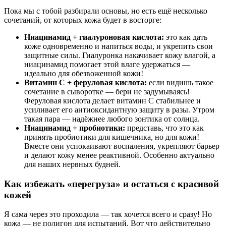
Пока мы с тобой разбирали основы, но есть ещё несколько
сочетаний, от которых кожа будет в восторге:
Ниацинамид + гиалуроновая кислота:
это как дать
коже одновременно и напиться воды, и укрепить свои
защитные силы. Гиалуронка накачивает кожу влагой, а
ниацинамид помогает этой влаге удержаться —
идеально для обезвоженной кожи!
Витамин С + феруловая кислота:
если видишь такое
сочетание в сыворотке — бери не задумываясь!
Феруловая кислота делает витамин С стабильнее и
усиливает его антиоксидантную защиту в разы. Утром
такая пара — надёжнее любого зонтика от солнца.
Ниацинамид + пробиотики:
представь, что это как
принять пробиотики для кишечника, но для кожи!
Вместе они успокаивают воспаления, укрепляют барьер
и делают кожу менее реактивной. Особенно актуально
для наших нервных будней.
Как избежать «перегруза» и остаться с красивой
кожей
Я сама через это проходила — так хочется всего и сразу! Но
кожа — не полигон для испытаний. Вот что действительно