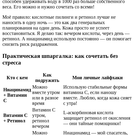
способен удерживать воду в 1000 раз больше собственного
веса. Его можно и нужно сочетать со всеми!
Моё правило: кислотные пилинги и ретинол лучше не
наносить в одну ночь — это как два генеральных
планирования на один день. Кожа просто не успеет
восстановиться. Я делаю так: вечером кислоты, через день —
ретинол. А ниацинамид использую постоянно — он помогает
снизить риск раздражения.
Практическая шпаргалка: как сочетать без
стресса
Как
Кто с кем
Мои личные лайфхаки
подружить
Можно
Использую стабильные формы
Ниацинамид
вместе утром
витамина С, если наношу
+ Витамин
или в разное
вместе. Люблю, когда кожа сияет
С
время
с утра!
Витамин С
L-аскорбиновая кислота
Витамин С
утром,
защищает ретинол от окисления
+ Ретинол
ретинол
— они тайные помощники!
вечером
Можно
Ниацинамид — мой спасатель,