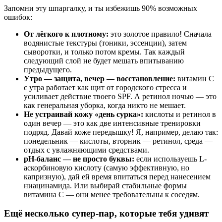
Запомни эту шпаргалку, и ты избежишь 90% возможных
ошибок:
От лёгкого к плотному:
это золотое правило! Сначала
водянистые текстуры (тоники, эссенции), затем
сыворотки, и только потом кремы. Так каждый
следующий слой не будет мешать впитыванию
предыдущего.
Утро — защита, вечер — восстановление:
витамин С
с утра работает как щит от городского стресса и
усиливает действие твоего SPF. А ретинол ночью — это
как генеральная уборка, когда никто не мешает.
Не устраивай кожу «день сурка»:
кислоты и ретинол в
один вечер — это как две интенсивные тренировки
подряд. Давай коже передышку! Я, например, делаю так:
понедельник — кислоты, вторник — ретинол, среда —
отдых с увлажняющими средствами.
pH-баланс — не просто буквы:
если используешь L-
аскорбиновую кислоту (самую эффективную, но
капризную), дай ей время впитаться перед нанесением
ниацинамида. Или выбирай стабильные формы
витамина С — они менее требовательны к соседям.
Ещё несколько супер-пар, которые тебя удивят