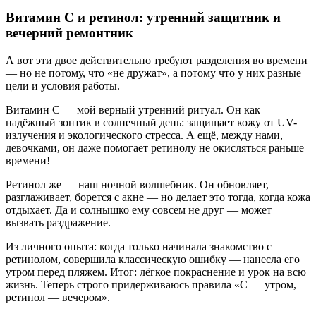
Витамин С и ретинол: утренний защитник и
вечерний ремонтник
А вот эти двое действительно требуют разделения во времени
— но не потому, что «не дружат», а потому что у них разные
цели и условия работы.
Витамин С — мой верный утренний ритуал. Он как
надёжный зонтик в солнечный день: защищает кожу от UV-
излучения и экологического стресса. А ещё, между нами,
девочками, он даже помогает ретинолу не окисляться раньше
времени!
Ретинол же — наш ночной волшебник. Он обновляет,
разглаживает, борется с акне — но делает это тогда, когда кожа
отдыхает. Да и солнышко ему совсем не друг — может
вызвать раздражение.
Из личного опыта: когда только начинала знакомство с
ретинолом, совершила классическую ошибку — нанесла его
утром перед пляжем. Итог: лёгкое покраснение и урок на всю
жизнь. Теперь строго придерживаюсь правила «С — утром,
ретинол — вечером».