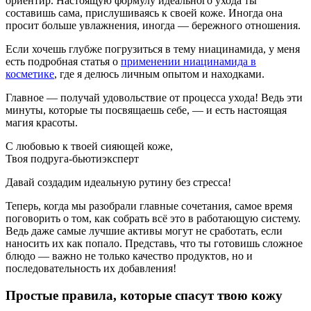
ориентир. Настоящую формулу идеального ухода ты
составишь сама, прислушиваясь к своей коже. Иногда она
просит больше увлажнения, иногда — бережного отношения.
Если хочешь глубже погрузиться в тему ниацинамида, у меня
есть подробная статья о
применении ниацинамида в
косметике
, где я делюсь личным опытом и находками.
Главное — получай удовольствие от процесса ухода! Ведь эти
минуты, которые ты посвящаешь себе, — и есть настоящая
магия красоты.
С любовью к твоей сияющей коже,
Твоя подруга-бьютиэксперт
Давай создадим идеальную рутину без стресса!
Теперь, когда мы разобрали главные сочетания, самое время
поговорить о том, как собрать всё это в работающую систему.
Ведь даже самые лучшие активы могут не сработать, если
наносить их как попало. Представь, что ты готовишь сложное
блюдо — важно не только качество продуктов, но и
последовательность их добавления!
Простые правила, которые спасут твою кожу