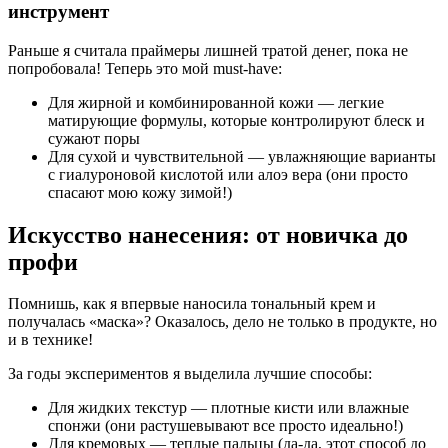
инструмент
Раньше я считала праймеры лишней тратой денег, пока не
попробовала! Теперь это мой must-have:
Для жирной и комбинированной кожи — легкие
матирующие формулы, которые контролируют блеск и
сужают поры
Для сухой и чувствительной — увлажняющие варианты
с гиалуроновой кислотой или алоэ вера (они просто
спасают мою кожу зимой!)
Искусство нанесения: от новичка до
профи
Помнишь, как я впервые наносила тональный крем и
получалась «маска»? Оказалось, дело не только в продукте, но
и в технике!
За годы экспериментов я выделила лучшие способы:
Для жидких текстур — плотные кисти или влажные
спонжи (они растушевывают все просто идеально!)
Для кремовых — теплые пальцы (да-да, этот способ до