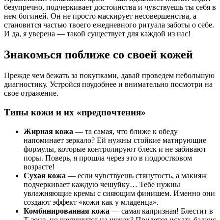
безупречно, подчеркивает достоинства и чувствуешь ты себя в
нем богиней. Он не просто маскирует несовершенства, а
становится частью твоего ежедневного ритуала заботы о себе.
И да, я уверена — такой существует для каждой из нас!
Знакомься поближе со своей кожей
Прежде чем бежать за покупками, давай проведем небольшую
диагностику. Устройся поудобнее и внимательно посмотри на
свое отражение.
Типы кожи и их «предпочтения»
Жирная кожа
— та самая, что ближе к обеду
напоминает зеркало? Ей нужны стойкие матирующие
формулы, которые контролируют блеск и не забивают
поры. Поверь, я прошла через это в подростковом
возрасте!
Сухая кожа
— если чувствуешь стянутость, а макияж
подчеркивает каждую чешуйку… Тебе нужны
увлажняющие кремы с сияющим финишем. Именно они
создают эффект «кожи как у младенца».
Комбинированная кожа
— самая капризная! Блестит в
Т-зоне, но шелушится на щеках? Придется искать баланс