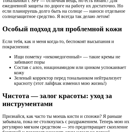
Тональники с SPF — отличная вещь, но есть нюанс! Для
ежедневной защиты по дороге на работу их достаточно. Но
если планируешь долго быть на солнце — наноси отдельное
солнцезащитное средство. Я всегда так делаю летом!
Особый подход для проблемной кожи
Если тебя, как и меня когда-то, беспокоят высыпания и
покраснения:
Ищи пометку «некомедогенный» — такие кремы не
забивают поры
Состав с алоэ, ниацинамидом или цинком успокаивает
кожу
Зеленый корректор перед тональником нейтрализует
красноту (этот лайфхак изменил мою жизнь!)
Чистота — залог красоты: уход за
инструментами
Признайся, как часто ты моешь кисти и спонжи? Я раньше
забывала, пока не столкнулась с раздражением. Теперь мою их
регулярно мягким средством — это предотвращает скопление