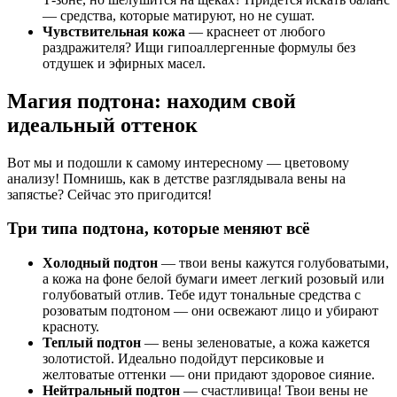
— средства, которые матируют, но не сушат.
Чувствительная кожа
— краснеет от любого
раздражителя? Ищи гипоаллергенные формулы без
отдушек и эфирных масел.
Магия подтона: находим свой
идеальный оттенок
Вот мы и подошли к самому интересному — цветовому
анализу! Помнишь, как в детстве разглядывала вены на
запястье? Сейчас это пригодится!
Три типа подтона, которые меняют всё
Холодный подтон
— твои вены кажутся голубоватыми,
а кожа на фоне белой бумаги имеет легкий розовый или
голубоватый отлив. Тебе идут тональные средства с
розоватым подтоном — они освежают лицо и убирают
красноту.
Теплый подтон
— вены зеленоватые, а кожа кажется
золотистой. Идеально подойдут персиковые и
желтоватые оттенки — они придают здоровое сияние.
Нейтральный подтон
— счастливица! Твои вены не