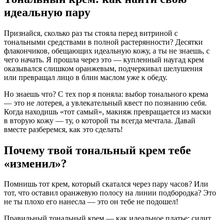
идеальную пару
Признайся, сколько раз ты стояла перед витриной с
тональными средствами в полной растерянности? Десятки
флакончиков, обещающих идеальную кожу, а ты не знаешь, с
чего начать. Я прошла через это — купленный наугад крем
оказывался слишком оранжевым, подчеркивал шелушения
или превращал лицо в блин маслом уже к обеду.
Но знаешь что? С тех пор я поняла: выбор тонального крема
— это не лотерея, а увлекательный квест по познанию себя.
Когда находишь «тот самый», макияж превращается из маски
в вторую кожу — ту, о которой ты всегда мечтала. Давай
вместе разберемся, как это сделать!
Почему твой тональный крем тебе
«изменил»?
Помнишь тот крем, который скатался через пару часов? Или
тот, что оставил оранжевую полосу на линии подбородка? Это
не ты плохо его нанесла — это он тебе не подошел!
Правильный тональный крем — как идеальное платье: сидит