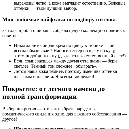
выражены четко, а кожа выглядит естественно. Бежевые
оттенки — твой лучший выбор.
Мои любимые лайфхаки по подбору оттенка
За годы проб и ошибок я собрала целую коллекцию полезных
советов:
Никогда не выбирай крем по цвету в тюбике — он
всегда обманывает! Наноси тестер на щеку и скулу,
затем подойди к окну (да-да, только естественный свет!).
Если сомневаешься между двумя оттенками — бери
светлее. Темный тон сложнее «обыграть».
Летом наша кожа темнее, поэтому имей два оттенка —
для зимы и для лета. Я всегда так делаю!
Покрытие: от легкого намека до
полной трансформации
Выбор покрытия — это как выбрать наряд: для
романтического свидания одно, для важного собеседования —
другое!
Шелли/легкое покрытие
— практически невесомое,