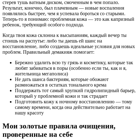
стерев тушь ватным диском, смоченным в чем попало.
Результат, конечно, был плачевным — новые воспаления
появлялись быстрее, чем я успевала бороться со старыми.
Теперь-то я понимаю: проблемная кожа — это как капризный
ребенок, требующий особого подхода.
Когда твоя кожа склонна к высыпаниям, каждый вечер ты
стоишь на распутье: либо ты даешь ей шанс на
восстановление, либо создаешь идеальные условия для новых
проблем. Правильный демакияж помогает:
Бережно удалить всю ту грязь и косметику, которые так
любят забиваться в поры (особенно если ты, как и я,
жительница мегаполиса)
Не дать шанса бактериям, которые обожают
размножаться в остатках тонального крема
Поддержать тот самый хрупкий гидролипидный барьер,
который у проблемной кожи и так страдает
Подготовить кожу к ночному восстановлению — тому
самому времени, когда она действительно работает на
нашу красоту
Мои золотые правила очищения,
проверенные на себе