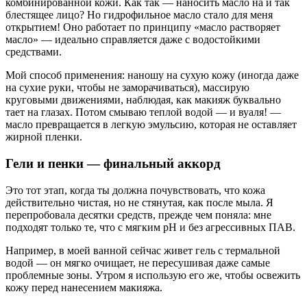
комбинированной кожи. Как так — наносить масло на и так
блестящее лицо? Но гидрофильное масло стало для меня
открытием! Оно работает по принципу «масло растворяет
масло» — идеально справляется даже с водостойкими
средствами.
Мой способ применения: наношу на сухую кожу (иногда даже
на сухие руки, чтобы не заморачиваться), массирую
круговыми движениями, наблюдая, как макияж буквально
тает на глазах. Потом смываю теплой водой — и вуаля! —
масло превращается в легкую эмульсию, которая не оставляет
жирной пленки.
Гели и пенки — финальный аккорд
Это тот этап, когда ты должна почувствовать, что кожа
действительно чистая, но не стянутая, как после мыла. Я
перепробовала десятки средств, прежде чем поняла: мне
подходят только те, что с мягким pH и без агрессивных ПАВ.
Например, в моей ванной сейчас живет гель с термальной
водой — он мягко очищает, не пересушивая даже самые
проблемные зоны. Утром я использую его же, чтобы освежить
кожу перед нанесением макияжа.