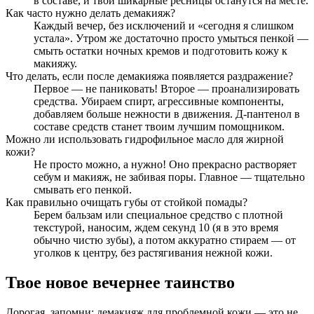
в составе, и твои шикарные ресницы останутся на месте.
Как часто нужно делать демакияж?
Каждый вечер, без исключений и «сегодня я слишком
устала». Утром же достаточно просто умыться пенкой —
смыть остатки ночных кремов и подготовить кожу к
макияжу.
Что делать, если после демакияжа появляется раздражение?
Первое — не паниковать! Второе — проанализировать
средства. Убираем спирт, агрессивные компоненты,
добавляем больше нежности в движения. Д-пантенол в
составе средств станет твоим лучшим помощником.
Можно ли использовать гидрофильное масло для жирной
кожи?
Не просто можно, а нужно! Оно прекрасно растворяет
себум и макияж, не забивая поры. Главное — тщательно
смывать его пенкой.
Как правильно очищать губы от стойкой помады?
Берем бальзам или специальное средство с плотной
текстурой, наносим, ждем секунд 10 (я в это время
обычно чистю зубы), а потом аккуратно стираем — от
уголков к центру, без растягивания нежной кожи.
Твое новое вечернее таинство
Дорогая, запомни: демакияж для проблемной кожи — это не