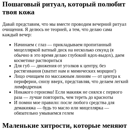
Пошаговый ритуал, который полюбит
твоя кожа
Давай представим, что мы вместе проводим вечерний ритуал
очищения. Я делюсь не теорией, а тем, что делаю сама
каждый вечер:
Начинаем с глаз — прикладываем пропитанный
мицелляркой ватный диск на несколько секунд (я
обычно в это время делаю глубокий вдох-выдох), даем
косметике раствориться
Для губ — движения от уголков к центру, без
растягивания (хватит нам и мимических морщин!)
Лицо очищаем по массажным линиям — от центра к
периферии, снизу вверх, представляя, что делаем легкий
лимфодренаж
Никакого героизма! Если макияж не снялся с первого
раза — лучше повторить, чем тереть до красноты
И помни мое правило: после любого средства для
демакияжа — будь то масло или мицеллярка —
обязательно умываемся гелем
Маленькие хитрости, которые меняют