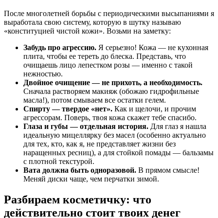
После многолетней борьбы с периодическими высыпаниями я
выработала свою систему, которую в шутку называю
«конституцией чистой кожи». Возьми на заметку:
Забудь про агрессию.
Я серьезно! Кожа — не кухонная
плита, чтобы ее тереть до блеска. Представь, что
очищаешь лицо лепестком розы — именно с такой
нежностью.
Двойное очищение — не прихоть, а необходимость.
Сначала растворяем макияж (обожаю гидрофильные
масла!), потом смываем все остатки гелем.
Спирту — твердое «нет».
Как и щелочи, и прочим
агрессорам. Поверь, твоя кожа скажет тебе спасибо.
Глаза и губы — отдельная история.
Для глаз я нашла
идеальную мицеллярку без масел (особенно актуально
для тех, кто, как я, не представляет жизни без
наращенных ресниц), а для стойкой помады — бальзамы
с плотной текстурой.
Вата должна быть одноразовой.
В прямом смысле!
Меняй диски чаще, чем перчатки зимой.
Разбираем косметичку: что
действительно стоит твоих денег