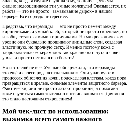
Знаешь, когда я глубже изучила тему, то поняла, что мы
сильно недооцениваем эти умные молекулы! Оказывается, их
работа — это не просто «замазывание дырок» в нашем
барьере. Всё гораздо интереснее.
Представь, что керамиды — это не просто цемент между
кирпичиками, а умный клей, который не просто скрепляет, но
и «общается» с самими кирпичиками. На микроскопическом
уровне они буквально прошивают липидные слои, создавая
эластичную, но прочную сетку. Именно поэтому кожа с
здоровым запасом керамидов так красиво натянута и сияет —
у влаги просто нет шансов сбежать!
Но и это ещё не всё. Учёные обнаружили, что керамиды —
это ещё и своего рода «сигнальщики». Они участвуют в
процессах обновления кожи, подсказывая клеткам, когда пора
превращаться в зрелые, сильные элементы защитного барьера.
Фактически, они не просто латают пробоины, а помогают
коже научиться самостоятельно восстанавливаться. Для меня
это стало настоящим откровением!
Мой чек-лист по использованию:
выжимка всего самого важного