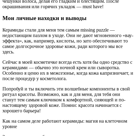
чешуйки волоса, делая его гладким и блестящим. После
окрашивания или горячих укладок — must have!
Мои личные находки и выводы
Керамиды стали для меня тем самым missing puzzle —
недостающим пазлом в уходе. Они не дают мгновенного «вау-
эффекта», как, например, кислоты, но зато обеспечивают то
самое долгосрочное здоровье кожи, ради которого мы все
здесь.
Сейчас в моей косметичке всегда есть хотя бы одно средство с
керамидами — обычно это ночной крем или сыворотка.
Особенно я ценю их в межсезонье, когда кожа капризничает, и
после процедур у косметолога.
Попробуй и ты включить эти волшебные компоненты в свой
ритуал красоты. Возможно, как и для меня, для тебя они
станут тем самым ключиком к комфортной, сияющей и по-
настоящему здоровой коже. Помни: красота начинается с
хорошего барьера!
Как на самом деле работают керамиды: магия на клеточном
уровне