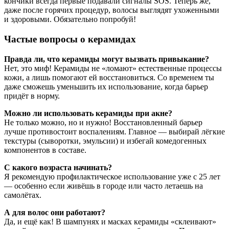
кончики всегда первые подавали сигналы SOS. Теперь же,
даже после горячих процедур, волосы выглядят ухоженными
и здоровыми. Обязательно попробуй!
Частые вопросы о керамидах
Правда ли, что керамиды могут вызвать привыкание?
Нет, это миф! Керамиды не «ломают» естественные процессы
кожи, а лишь помогают ей восстановиться. Со временем ты
даже сможешь уменьшить их использование, когда барьер
придёт в норму.
Можно ли использовать керамиды при акне?
Не только можно, но и нужно! Восстановленный барьер
лучше противостоит воспалениям. Главное — выбирай лёгкие
текстуры (сыворотки, эмульсии) и избегай комедогенных
компонентов в составе.
С какого возраста начинать?
Я рекомендую профилактическое использование уже с 25 лет
— особенно если живёшь в городе или часто летаешь на
самолётах.
А для волос они работают?
Да, и ещё как! В шампунях и масках керамиды «склеивают»