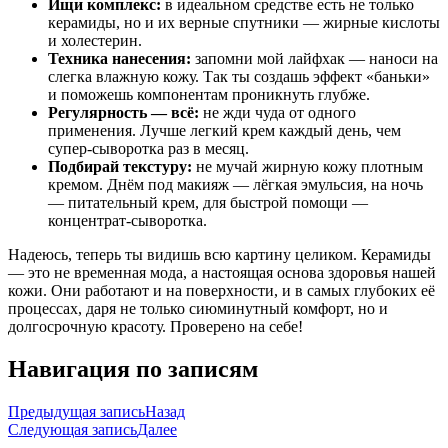
Ищи комплекс:
в идеальном средстве есть не только
керамиды, но и их верные спутники — жирные кислоты
и холестерин.
Техника нанесения:
запомни мой лайфхак — наноси на
слегка влажную кожу. Так ты создашь эффект «баньки»
и поможешь компонентам проникнуть глубже.
Регулярность — всё:
не жди чуда от одного
применения. Лучше легкий крем каждый день, чем
супер-сыворотка раз в месяц.
Подбирай текстуру:
не мучай жирную кожу плотным
кремом. Днём под макияж — лёгкая эмульсия, на ночь
— питательный крем, для быстрой помощи —
концентрат-сыворотка.
Надеюсь, теперь ты видишь всю картину целиком. Керамиды
— это не временная мода, а настоящая основа здоровья нашей
кожи. Они работают и на поверхности, и в самых глубоких её
процессах, даря не только сиюминутный комфорт, но и
долгосрочную красоту. Проверено на себе!
Навигация по записям
Предыдущая запись
Назад
Следующая запись
Далее