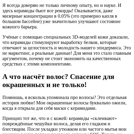
Я всегда доверяю не только личному опыту, но и науке. И
здесь керамиды бьют все рекорды! Оказывается, даже
мизерные концентрации в 0.05% (это примерно капля в
большом бассейне) уже значительно улучшают состояние
кожного барьера.
Учёные с помощью специальных 3D-моделей кожи доказали,
что керамиды стимулируют выработку белков, которые
отвечают за целостность и молодость нашего эпидермиса. Это
не маркетинг, а реальные данные! Для меня это стало главным
аргументом, почему не стоит экономить на качественных
средствах с этими компонентами.
А что насчёт волос? Спасение для
окрашенных и не только!
Помнишь, я вскользь упоминала про волосы? Это отдельная
история любви! Мои окрашенные волосы буквально ожили,
когда я открыла для себя маски с керамидами.
Принцип тот же, что и с кожей: керамиды «склеивают»
повреждённые чешуйки волоса, делая его гладким и
блестящим. После укладки утюжком или частого мытья мои