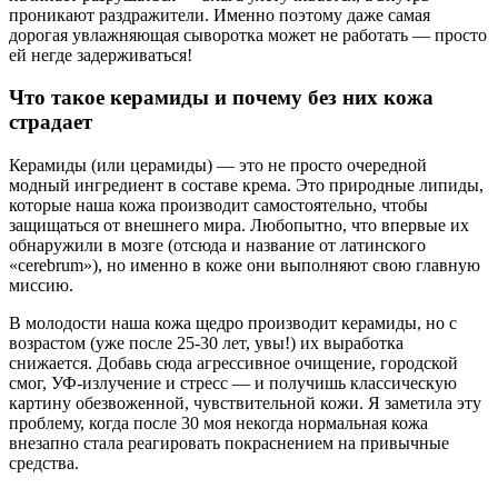
проникают раздражители. Именно поэтому даже самая
дорогая увлажняющая сыворотка может не работать — просто
ей негде задерживаться!
Что такое керамиды и почему без них кожа
страдает
Керамиды (или церамиды) — это не просто очередной
модный ингредиент в составе крема. Это природные липиды,
которые наша кожа производит самостоятельно, чтобы
защищаться от внешнего мира. Любопытно, что впервые их
обнаружили в мозге (отсюда и название от латинского
«cerebrum»), но именно в коже они выполняют свою главную
миссию.
В молодости наша кожа щедро производит керамиды, но с
возрастом (уже после 25-30 лет, увы!) их выработка
снижается. Добавь сюда агрессивное очищение, городской
смог, УФ-излучение и стресс — и получишь классическую
картину обезвоженной, чувствительной кожи. Я заметила эту
проблему, когда после 30 моя некогда нормальная кожа
внезапно стала реагировать покраснением на привычные
средства.